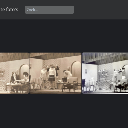
te foto's
ngalow3
bungalow4
Image2