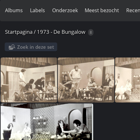
Albums
Labels
Onderzoek
Meest bezocht
Recen
Startpagina
/
1973 - De Bungalow
8
Zoek in deze set
bungalow1
bungalow2
bu