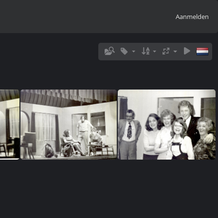
Aanmelden
Image3
Image4