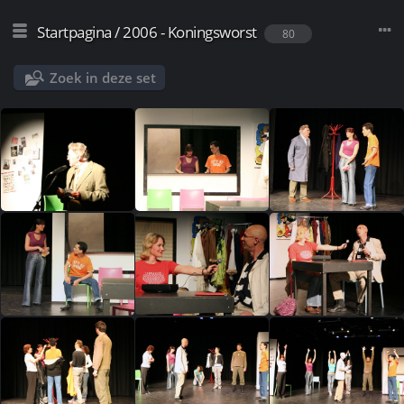
Startpagina
/
2006 - Koningsworst
80
Zoek in deze set