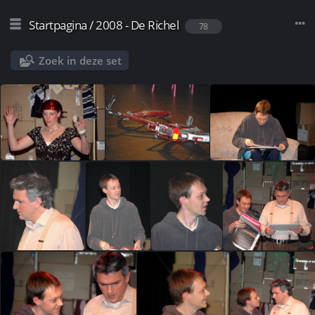
Startpagina
/
2008 - De Richel
78
Zoek in deze set