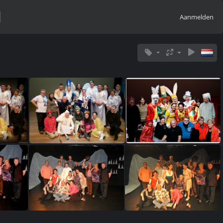
Aanmelden
(519720) 2016 Moordindekerststal (1)
(394396) 2016 Moordindekerststal (72)
(345607) DSC6551-1849923162