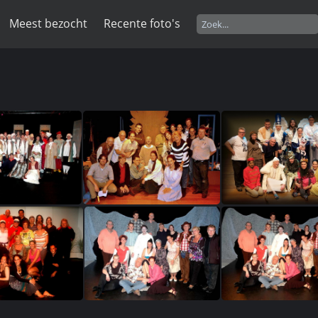
Meest bezocht
Recente foto's
dewijzekater 316
(593960) JH The Dresser 097