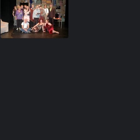
(286743) toneel-11
(258979) IMG 9282
(20996
(94018) DeRichel 69