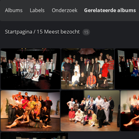
Albums
Labels
Onderzoek
Gerelateerde albums
Startpagina
/
15 Meest bezocht
15
(1383904) dewijzekater 315
(963962) IM A0184
(857228) 