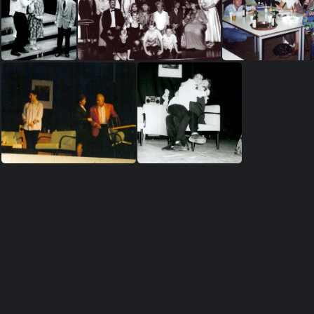
anti acteershow 3
groep
Yvonne10
yvonne8
Yvonne9
O1
oscar4
oscar6