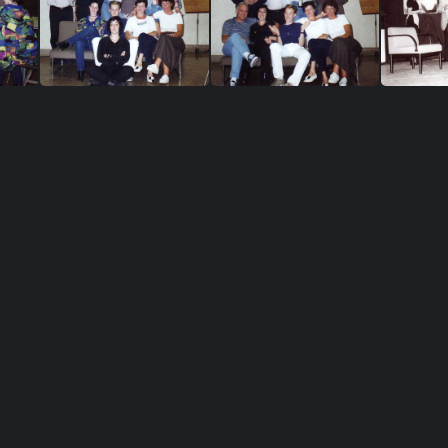
Yvonne11
yvonne3
yvonn
O10
O2