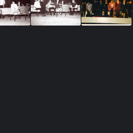
e4
yvonne5
yvonne6
O4
O6
oscar1