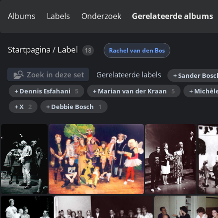
Albums
Labels
Onderzoek
Gerelateerde albums
Startpagina
/
Label
18
Rachel van den Bos
Zoek in deze set
Gerelateerde labels
+ Sander Bosc
+ Dennis Esfahani
5
+ Marian van der Kraan
5
+ Michèl
+ X
2
+ Debbie Bosch
1