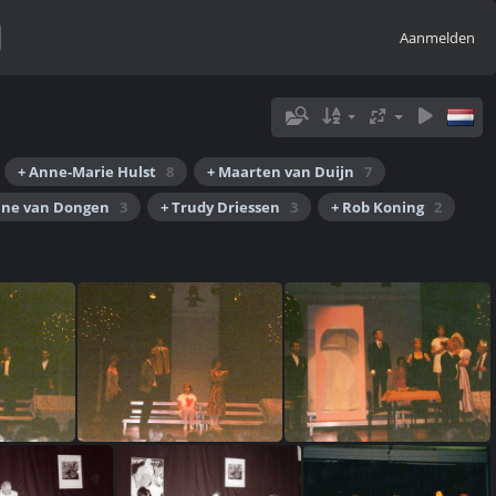
Aanmelden
+ Anne-Marie Hulst
8
+ Maarten van Duijn
7
line van Dongen
3
+ Trudy Driessen
3
+ Rob Koning
2