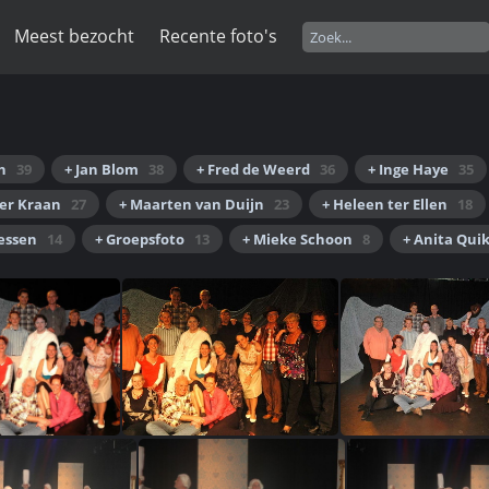
Meest bezocht
Recente foto's
h
39
+ Jan Blom
38
+ Fred de Weerd
36
+ Inge Haye
35
der Kraan
27
+ Maarten van Duijn
23
+ Heleen ter Ellen
18
iessen
14
+ Groepsfoto
13
+ Mieke Schoon
8
+ Anita Qui