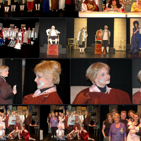
dewijzekater 245
dewijzekater 278
ijzekater 316
dewijzekater 34
dewijzekater 35
eRichel 5
DeRichel 63
DeRichel 64