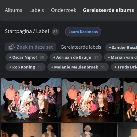
Albums
Labels
Onderzoek
Gerelateerde albums
Startpagina
/
Label
85
Laura Kooimans
Zoek in deze set
Gerelateerde labels
+ Sander Bosc
+ Oscar Nijhof
30
+ Adriaan de Bruijn
27
+ Marian van 
+ Rob Koning
17
+ Melanie Meulenbroek
15
+ Trudy Dr