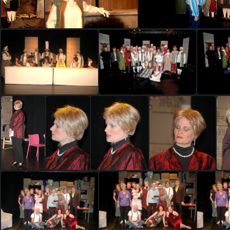
dewijzekater 212
dewijzekater 213
dewijzekater 244
dewijzekater 282
dewijzekater 315
dew
DeRichel 25
DeRichel 26
DeRichel 27
DeRichel 28
D