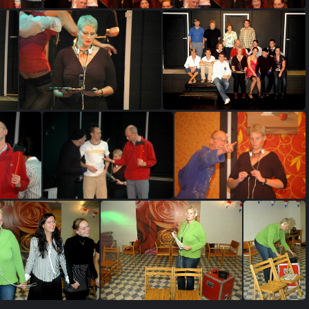
73
DeRichel 74
DeRichel 75
IM A0009
IM A0013
4
IM A0055
IM A0081