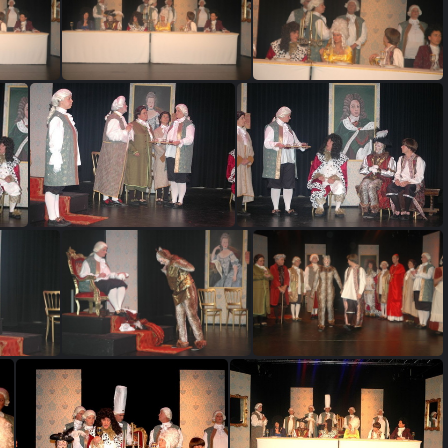
6
DSC 0897
DSC 0898
DSC 0901
 112
dewijzekater 113
dewijzekater 114
dewijzekater 139
dewijzekater 140
dewijzekater 141
 183
dewijzekater 184
dewijzekater 185