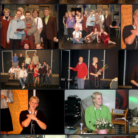
DeRichel 69
DeRichel 70
DeRichel 76
DeRichel 79
DSC
IM A0019
IM A0029