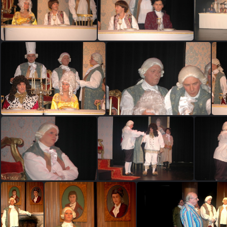
DSC 0891
DSC 0892
dewijzekater 105
dewijzekater 106
dew
dewijzekater 117
dewijzekater 118
dewijzekater 150
dewijzekater 152
dew