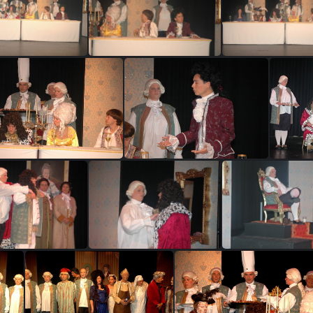
DSC 0893
DSC 0894
DSC 089
ijzekater 108
dewijzekater 111
dewijzekater
dewijzekater 120
dewijzekater 127
ijzekater 153
dewijzekater 170
dewijzekater