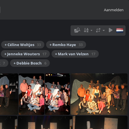
Aanmelden
+ Céline Woltjes
33
+ Remko Haye
33
+ Jenneke Wouters
17
+ Mark van Velzen
17
k
7
+ Debbie Bosch
6