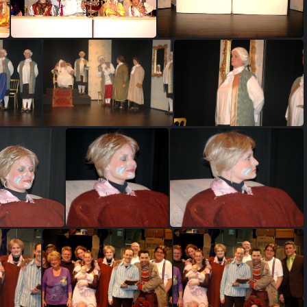
dewijzekater 280
dewijzekater 281
dewijzekater 40
dewijzekater 71
dewijzekater 78
DeRichel 65
DeRichel 66
DeRichel 68