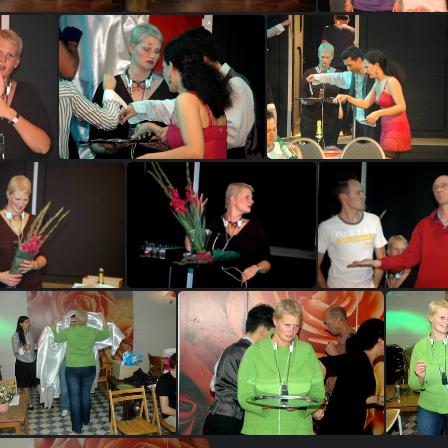
DeRichel 71
DeRichel 72
DeRichel 
 0186
IM A0007
IM A0008
IM A0030
IM A0048
IM A005