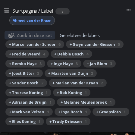
Startpagina
/
Label
8
Ahmed van der Kraan
Zoek in deze set
Gerelateerde labels
+ Marcel van der Scheer
6
+ Gwyn van der Giessen
5
+ Fred de Weerd
4
+ Debbie Bosch
4
+ Remko Haye
3
+ Inge Haye
3
+ Jan Blom
3
+ Joost Bitter
3
+ Maarten van Duijn
2
+ Sander Bosch
2
+ Marian van der Kraan
2
+ Therese Koning
1
+ Rob Koning
1
+ Adriaan de Bruijn
1
+ Melanie Meulenbroek
1
+ Mark van Velzen
1
+ Inge Bosch
1
+ Groepsfoto
1
+ Elles Koning
1
+ Trudy Driessen
1