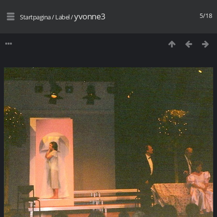
yvonne3
5/18
Startpagina
/
Label
/