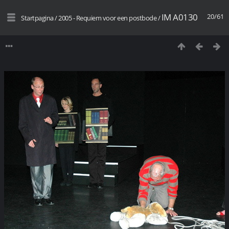
IM A0130
20/61
Startpagina
/
2005 - Requiem voor een postbode
/