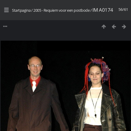
IM A0174
56/61
Startpagina
/
2005 - Requiem voor een postbode
/